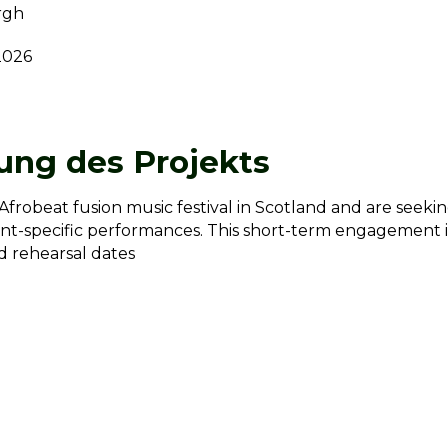
rgh
2026
ung des Projekts
Afrobeat fusion music festival in Scotland and are seek
vent-specific performances. This short-term engagement is 
d rehearsal dates