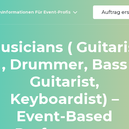
Auftrag er
Informationen Für Event-Profis
n
usicians ( Guitari
, Drummer, Bass
Guitarist,
Keyboardist) –
Event-Based