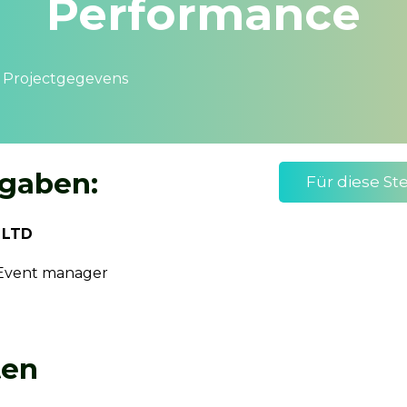
Performance
Projectgegevens
gaben:
Für diese St
 LTD
vent manager
ten