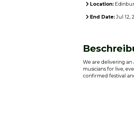
Location:
Edinbu
End Date:
Jul 12, 
Beschreib
We are delivering an 
musicians for live, e
confirmed festival an