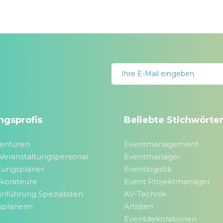
ngsprofis
Beliebte Stichwörte
enturen
Eventmanagement
Veranstaltungspersonal
Eventmanager
tungsplaner
Eventlogistik
korateure
Event Projektmanager
nführung Spezialisten
AV-Technik
splanerin
Artisten
Eventdekorationen