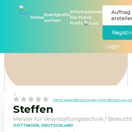
Informationen
Auftrag
Eventprofis
Für Event-
Home
erstelle
suchen
Profis
Registr
Audio- und Videoprofis
Steffen
Login
(Noch keine Bewertungen) Eine Bewertung sc
Informationen
Auftrag
Steffen
Eventprofis
Für Event-
Home
erstelle
suchen
Profis
Meister für Veranstaltungstechnik / Beleuch
Registr
GÖTTINGEN, DEUTSCHLAND