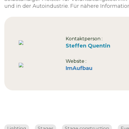
und in der Autoindustrie. Für nähere Informatio
Kontaktperson :
Steffen Quentin
Website :
ImAufbau
Lighting
Stages
Stage construction
Eve