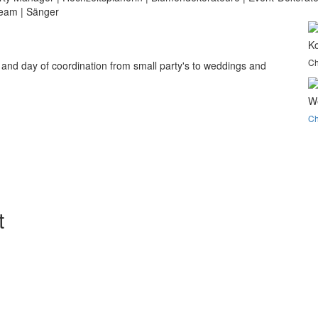
team
|
Sänger
Ko
Ch
and day of coordination from small party's to weddings and
We
Ch
t