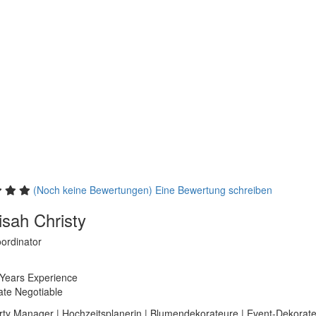
(Noch keine Bewertungen) Eine Bewertung schreiben
isah Christy
ordinator
 Years
Experience
ate Negotiable
arty Manager
|
Hochzeitsplanerin
|
Blumendekorateure
|
Event-Dekorat